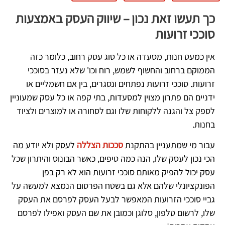
כך תעשו זאת נכון – שיווק העסק באמצעות
סוככי זרועות
אין כמעט חנות, מסעדה או כל סוג עסק רחוב, כלומר כזה
הממוקם ברחוב והחשוף לשמש, רוח וכו' שלא נעזר בסוככי
זרועות. סוככי זרועות נפתחים ונסגרים, בין אם חשמליים או
ידניים הם פתרון מצוין למסעדות, בתי קפה או כל עסק שמעוניין
לספק צל והגנה ללקוחות שלו וגם לסחורה או למוצרים ולציוד
בחנות.
עבור מי שמתעניין בהתקנת
סככות הצללה
לעסק ולא יודע מה
הכי נכון לעסק שלו, הנה כמה טיפים, כאשר הבונוס והיתרון שכל
עסק יכול להפיק מאותם סוככי זרועות הוא לא רק בפן
הפונקציונלי שלהם אלא גם בשטח הפרסום הנמצא למעשה על
גביי סוככי הזרועות המאפשר לבעל העסק לפרסם את העסק
שלו, לרשום טלפון, סלוגן וכמובן את שם העסק ואפילו לפרסם