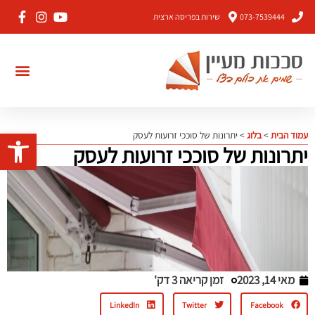
073-7539444
שירות בפריסה ארצית
פתח סרגל 
עמוד הבית
>
בלוג
>
יתרונות של סוככי זרועות לעסק
יתרונות של סוככי זרועות לעסק
מאי 14, 2023
זמן קריאה 3 דק'
LinkedIn
Twitter
Facebook