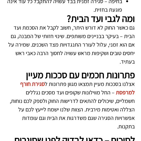
בחיפה – סגירה זמנית בבד עשויה להתקבל כל עוד אינה
פוגעת בחזית.
ומה לגבי ועד הבית?
גם כאשר החוק לא דורש היתר, חשוב לקבל את הסכמת ועד
הבית – בעיקר בבניינים משותפים. שינוי חזותי של המבנה, גם
אם הוא זמני, עלול לעורר התנגדויות מצד השכנים. שמירה על
יחסים טובים ושקיפות מראש עשויה לחסוך הרבה כאבי ראש
בעתיד.
פתרונות חכמים עם סככות מעיין
אצלנו בסככות מעיין תמצאו מגוון פתרונות ל
סגירת חורף
למרפסת
– החל מווילונות שקופים ועד מסכים נגללים
חשמליים, שיכולים להתאים לדרישות החוק ולספק לכם נוחות,
הצללה ואטימות מירבית. הצוות שלנו ישמח לייעץ לכם על
אפשרויות הסגירה שגם משדרגות את הבית וגם עומדות
בתקנות.
לסיכום – כדאי לבדוק לפני שסוגרים