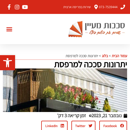
073-7539444
שירות בפריסה ארצית
פתח סרגל 
עמוד הבית
>
בלוג
>
יתרונות סככה למרפסת
יתרונות סככה למרפסת
נובמבר 21, 2023
זמן קריאה 3 דק'
LinkedIn
Twitter
Facebook