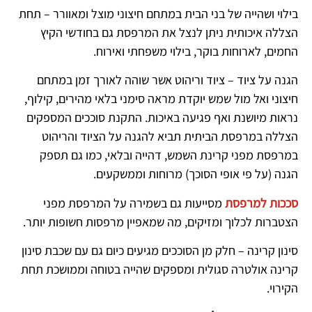
בילוי ושהייה של בני הבית במתחם חיצוני מוצל ומאוורר – תחת
הצללה איכותית ניתן לנצל את המרפסת גם בחודשי הקיץ
החמים, לארוחות בוקר, בילוי משפחתי ואירוח.
הגנה על ציוד – ציוד וריהוט אשר שוהה לאורך זמן במתחם
חיצוני ואל מול שמש יוקדת מראה סימני בלאי מהירים, קילוף,
נראות מיושנת ואף פגיעה באיכות. התקנת סוככים המספקים
הצללה במרפסת הביתית תביא להגנה על הציוד והריהוט
במרפסת מפני קרינת השמש, דהייה ובלאי, כמו גם תספק
הגנה (על פי אופי הסוכך) מרוחות וממשקעים.
סככות למרפסת
מסייעות גם בשמירה על המרפסת מפני
הצטברות לכלוך ומזיקים, מה שמאפיין מרפסות חשופות יותר.
סינון קרינה – חלק מן הסוככים מגיעים כיום גם עם שכבת סינון
קרינה אולטרה סגולית ומספקים שהייה בטוחה וממושכת תחת
הקירוי.