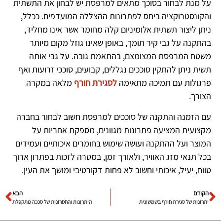
על מנת לבחור בסוכך מתאים למרפסת יש לבחון את התשתית
והקונסטרוקציה ביחס לפתרונות ההצללה המועדפים. ככלל,
ניתן ליצור תשתית אלומיניום קלה מחומר אשר אינו מחליד,
בהתקנה על גבי קיר תומך, באופן שאינו גוזל מקום מיותר
משטח המרפסת המצומצם, בהתאמת גובה. על גבי אותה
תשית ניתן להתקין סוככים נגללים, קבועים, סוככי זרועות ואף
פרגולות עם תמיכה מתאימה
לסגירת חורף
מלאה במקרה
הצורך.
עם הזמנה והתקנה של סוככים למרפסת חשוב לבחור בחברה
מקצועית המציעה פתרונות מגוונים, מספקת אחריות על
המוצר ועל ההתקנה ועושה שימוש בחומרים איכותיים ועמידים
בכל תנאי מזג האוויר, ולאורך זמן, במטרה לזכות בפתרון ארוך
טווח, יעיל, איכותי וחשוב לא פחות דקורטיבי ומושך את העין.
הקודם
הבא
יתרונות של סגירת חורף בשמשונית
היתרונות והחסרונות של סככה מתקפלת