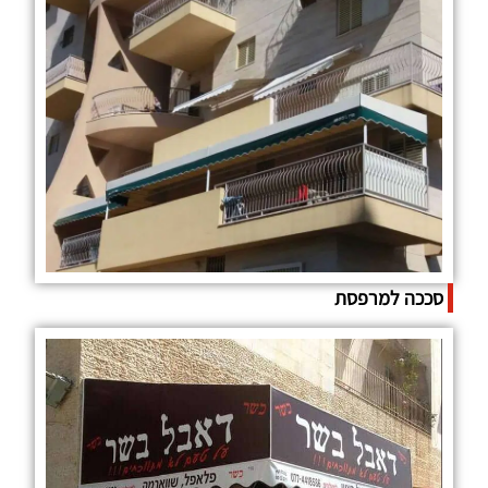
סככה למרפסת