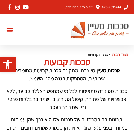
073-7539444
שירות בפריסה ארצית
עמוד הבית
>
סככות קבועות
פתח סרגל 
סככות קבועות
סככות מעיין
מייצרת ומתקינה סככות קבועות מחומרים
איכותיים, המספקות הגנה מפני השמש.
סככות מסוג זה מתאימות לכל מי שמחפש הצללה קבועה, ללא
אפשרויות של פתיחה, קיפול וסגירה, בין שמדובר בלקוח פרטי
ובין שמדובר בעסק.
יתרונותיהם המרכזיים של סככות אלו הוא בכך שהן עמידות
במיוחד בפני פגעי מזג האוויר, הן מכסות שטחים רחבים יחסית,