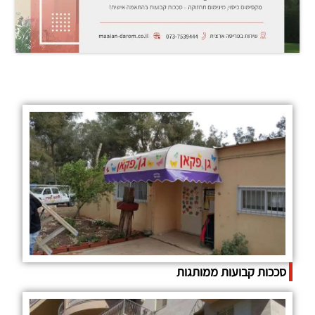
סככות קבועות ממותגות